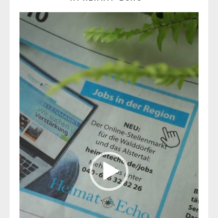
Video-
Player