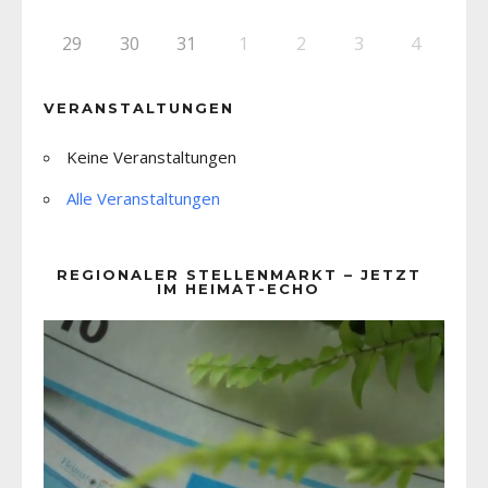
29
30
31
1
2
3
4
VERANSTALTUNGEN
Keine Veranstaltungen
Alle Veranstaltungen
REGIONALER STELLENMARKT – JETZT
IM HEIMAT-ECHO
Video-
Player