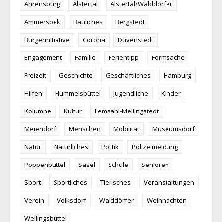
Ahrensburg
Alstertal
Alstertal/Walddörfer
Ammersbek
Bauliches
Bergstedt
Bürgerinitiative
Corona
Duvenstedt
Engagement
Familie
Ferientipp
Formsache
Freizeit
Geschichte
Geschäftliches
Hamburg
Hilfen
Hummelsbüttel
Jugendliche
Kinder
Kolumne
Kultur
Lemsahl-Mellingstedt
Meiendorf
Menschen
Mobilität
Museumsdorf
Natur
Natürliches
Politik
Polizeimeldung
Poppenbüttel
Sasel
Schule
Senioren
Sport
Sportliches
Tierisches
Veranstaltungen
Verein
Volksdorf
Walddörfer
Weihnachten
Wellingsbüttel