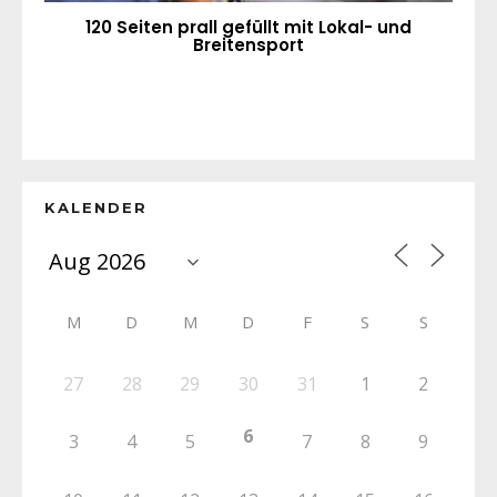
120 Seiten prall gefüllt mit Lokal- und
Breitensport
KALENDER
M
D
M
D
F
S
S
27
28
29
30
31
1
2
6
3
4
5
7
8
9