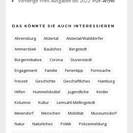
Vorherige Print-Ausgaben bis 2022:
PDF-Archiv
DAS KÖNNTE SIE AUCH INTERESSIEREN
Ahrensburg
Alstertal
Alstertal/Walddörfer
Ammersbek
Bauliches
Bergstedt
Bürgerinitiative
Corona
Duvenstedt
Engagement
Familie
Ferientipp
Formsache
Freizeit
Geschichte
Geschäftliches
Hamburg
Hilfen
Hummelsbüttel
Jugendliche
Kinder
Kolumne
Kultur
Lemsahl-Mellingstedt
Meiendorf
Menschen
Mobilität
Museumsdorf
Natur
Natürliches
Politik
Polizeimeldung