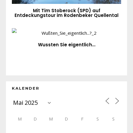
Mit Tim Stoberock (SPD) auf
Entdeckungstour im Rodenbeker Quellental
Wussten Sie eigentlich…
KALENDER
M
D
M
D
F
S
S