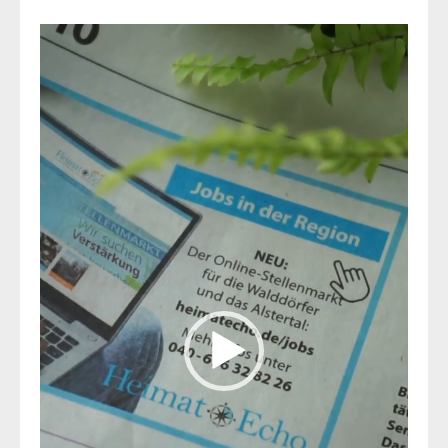
Video-
Player