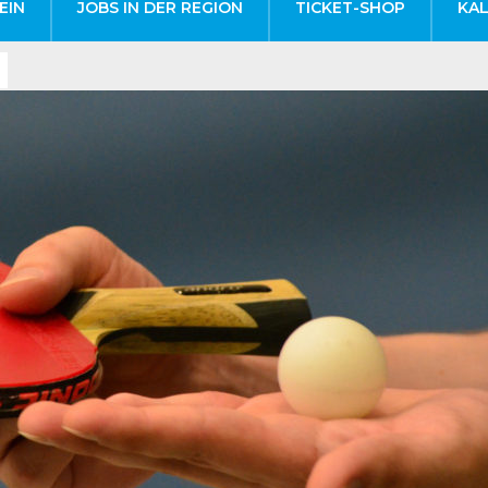
EIN
JOBS IN DER REGION
TICKET-SHOP
KA