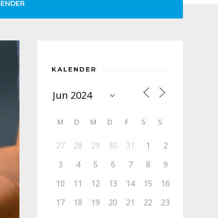
LENDER
KALENDER
M
D
M
D
F
S
S
27
28
29
30
31
1
2
3
4
5
6
7
8
9
10
11
12
13
14
15
16
17
18
19
20
21
22
23