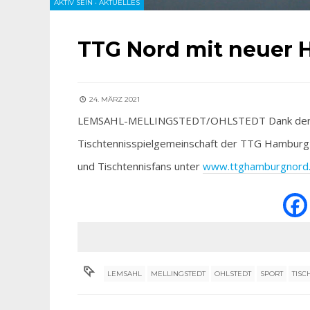
AKTIV SEIN
•
AKTUELLES
TTG Nord mit neuer
24. MÄRZ 2021
LEMSAHL-MELLINGSTEDT/OHLSTEDT Dank der tec
Tischtennisspielgemeinschaft der TTG Hamburg-N
und Tischtennisfans unter
www.ttghamburgnord
LEMSAHL
MELLINGSTEDT
OHLSTEDT
SPORT
TISC