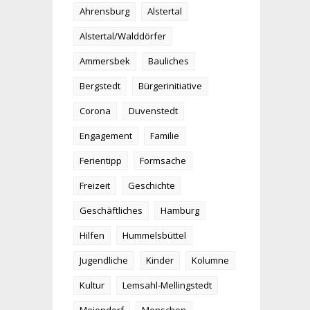
Ahrensburg
Alstertal
Alstertal/Walddörfer
Ammersbek
Bauliches
Bergstedt
Bürgerinitiative
Corona
Duvenstedt
Engagement
Familie
Ferientipp
Formsache
Freizeit
Geschichte
Geschäftliches
Hamburg
Hilfen
Hummelsbüttel
Jugendliche
Kinder
Kolumne
Kultur
Lemsahl-Mellingstedt