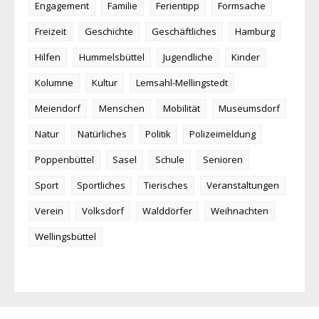
Engagement
Familie
Ferientipp
Formsache
Freizeit
Geschichte
Geschäftliches
Hamburg
Hilfen
Hummelsbüttel
Jugendliche
Kinder
Kolumne
Kultur
Lemsahl-Mellingstedt
Meiendorf
Menschen
Mobilität
Museumsdorf
Natur
Natürliches
Politik
Polizeimeldung
Poppenbüttel
Sasel
Schule
Senioren
Sport
Sportliches
Tierisches
Veranstaltungen
Verein
Volksdorf
Walddörfer
Weihnachten
Wellingsbüttel