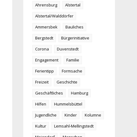
Ahrensburg
Alstertal
Alstertal/Walddörfer
Ammersbek
Bauliches
Bergstedt
Bürgerinitiative
Corona
Duvenstedt
Engagement
Familie
Ferientipp
Formsache
Freizeit
Geschichte
Geschäftliches
Hamburg
Hilfen
Hummelsbüttel
Jugendliche
Kinder
Kolumne
Kultur
Lemsahl-Mellingstedt