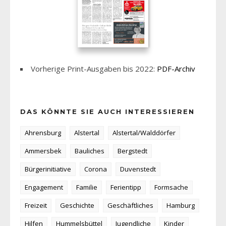
Vorherige Print-Ausgaben bis 2022:
PDF-Archiv
DAS KÖNNTE SIE AUCH INTERESSIEREN
Ahrensburg
Alstertal
Alstertal/Walddörfer
Ammersbek
Bauliches
Bergstedt
Bürgerinitiative
Corona
Duvenstedt
Engagement
Familie
Ferientipp
Formsache
Freizeit
Geschichte
Geschäftliches
Hamburg
Hilfen
Hummelsbüttel
Jugendliche
Kinder