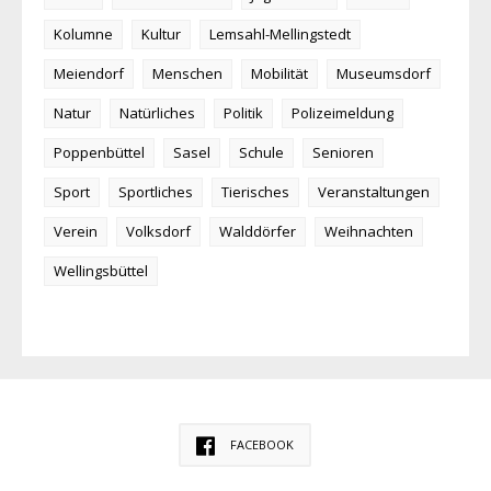
Kolumne
Kultur
Lemsahl-Mellingstedt
Meiendorf
Menschen
Mobilität
Museumsdorf
Natur
Natürliches
Politik
Polizeimeldung
Poppenbüttel
Sasel
Schule
Senioren
Sport
Sportliches
Tierisches
Veranstaltungen
Verein
Volksdorf
Walddörfer
Weihnachten
Wellingsbüttel
FACEBOOK