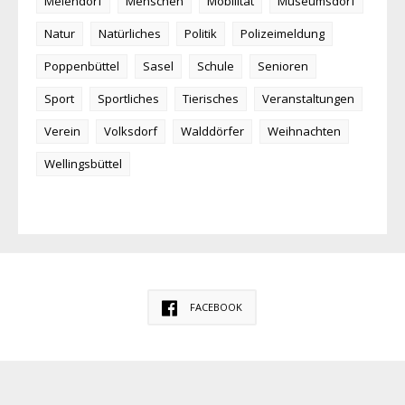
Meiendorf
Menschen
Mobilität
Museumsdorf
Natur
Natürliches
Politik
Polizeimeldung
Poppenbüttel
Sasel
Schule
Senioren
Sport
Sportliches
Tierisches
Veranstaltungen
Verein
Volksdorf
Walddörfer
Weihnachten
Wellingsbüttel
FACEBOOK