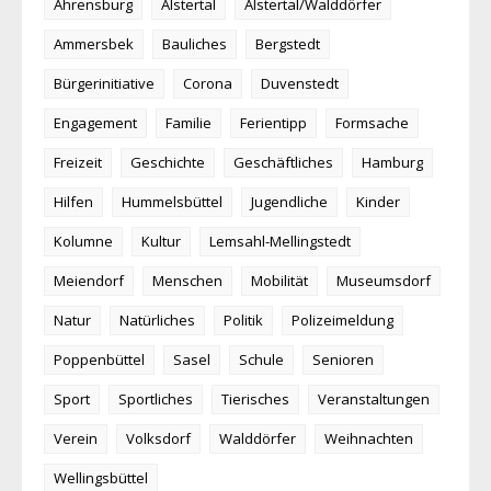
Ahrensburg
Alstertal
Alstertal/Walddörfer
Ammersbek
Bauliches
Bergstedt
Bürgerinitiative
Corona
Duvenstedt
Engagement
Familie
Ferientipp
Formsache
Freizeit
Geschichte
Geschäftliches
Hamburg
Hilfen
Hummelsbüttel
Jugendliche
Kinder
Kolumne
Kultur
Lemsahl-Mellingstedt
Meiendorf
Menschen
Mobilität
Museumsdorf
Natur
Natürliches
Politik
Polizeimeldung
Poppenbüttel
Sasel
Schule
Senioren
Sport
Sportliches
Tierisches
Veranstaltungen
Verein
Volksdorf
Walddörfer
Weihnachten
Wellingsbüttel