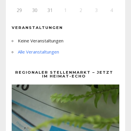
29
30
31
1
2
3
4
VERANSTALTUNGEN
Keine Veranstaltungen
Alle Veranstaltungen
REGIONALER STELLENMARKT – JETZT
IM HEIMAT-ECHO
Video-
Player