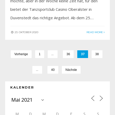
möchte, aber in der Woche keine Zeit hat, für den
bietet der Tanzsportclub Casino Oberalster in
Duvenstedt das richtige Angebot. Ab dem 25.…
23. OKTOBER 2020
READ MORE
…
37
Vorherige
1
36
38
…
40
Nächste
KALENDER
M
D
M
D
F
S
S