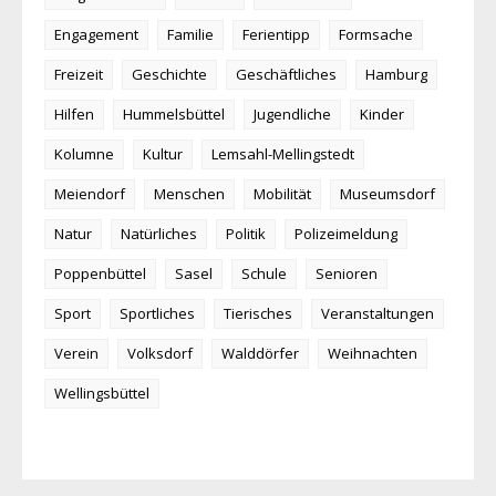
Engagement
Familie
Ferientipp
Formsache
Freizeit
Geschichte
Geschäftliches
Hamburg
Hilfen
Hummelsbüttel
Jugendliche
Kinder
Kolumne
Kultur
Lemsahl-Mellingstedt
Meiendorf
Menschen
Mobilität
Museumsdorf
Natur
Natürliches
Politik
Polizeimeldung
Poppenbüttel
Sasel
Schule
Senioren
Sport
Sportliches
Tierisches
Veranstaltungen
Verein
Volksdorf
Walddörfer
Weihnachten
Wellingsbüttel