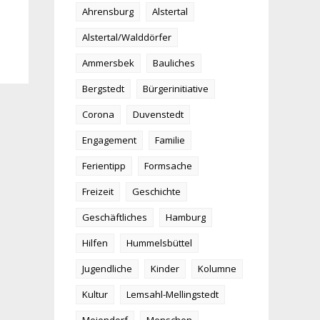
Ahrensburg
Alstertal
Alstertal/Walddörfer
Ammersbek
Bauliches
Bergstedt
Bürgerinitiative
Corona
Duvenstedt
Engagement
Familie
Ferientipp
Formsache
Freizeit
Geschichte
Geschäftliches
Hamburg
Hilfen
Hummelsbüttel
Jugendliche
Kinder
Kolumne
Kultur
Lemsahl-Mellingstedt