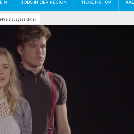
EIN
JOBS IN DER REGION
TICKET-SHOP
KA
i-Preis ausgezeichnet