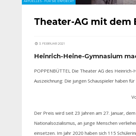
AKTUELLES
•
FÜR SIE ENTDECKT
Theater-AG mit dem B
3. FEBRUAR 2021
Heinrich-Heine-Gymnasium mac
POPPENBÜTTEL Die Theater AG des Heinrich-He
Auszeichnung: Die jungen Schauspieler haben für i
Vo
Der Preis wird seit 23 Jahren am 27. Januar, dem
Nationalsozialismus, an junge Menschen verliehen
einsetzen. Im Jahr 2020 haben sich 115 Schülerinn