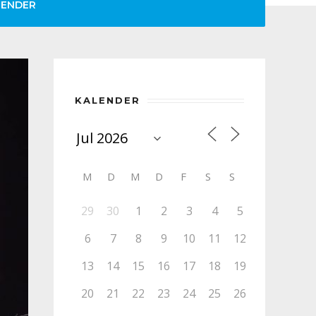
LENDER
KALENDER
M
D
M
D
F
S
S
29
30
1
2
3
4
5
6
7
8
9
10
11
12
13
14
15
16
17
18
19
20
21
22
23
24
25
26