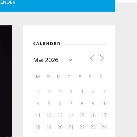
LENDER
KALENDER
M
D
M
D
F
S
S
27
28
29
30
1
2
3
4
5
6
7
8
9
10
11
12
13
14
15
16
17
18
19
20
21
22
23
24