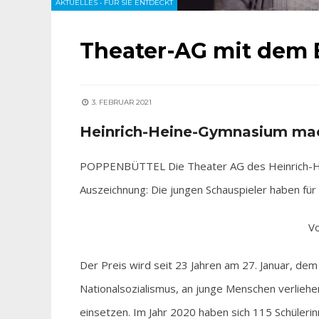
AKTUELLES
•
FÜR SIE ENTDECKT
Theater-AG mit dem B
3. FEBRUAR 2021
Heinrich-Heine-Gymnasium mac
POPPENBÜTTEL Die Theater AG des Heinrich-He
Auszeichnung: Die jungen Schauspieler haben für i
Vo
Der Preis wird seit 23 Jahren am 27. Januar, dem
Nationalsozialismus, an junge Menschen verliehen
einsetzen. Im Jahr 2020 haben sich 115 Schülerinn