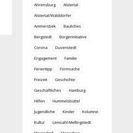
Ahrensburg
Alstertal
Alstertal/Walddörfer
Ammersbek
Bauliches
Bergstedt
Bürgerinitiative
Corona
Duvenstedt
Engagement
Familie
Ferientipp
Formsache
Freizeit
Geschichte
Geschäftliches
Hamburg
Hilfen
Hummelsbüttel
Jugendliche
Kinder
Kolumne
Kultur
Lemsahl-Mellingstedt