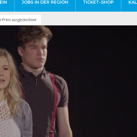
EIN
JOBS IN DER REGION
TICKET-SHOP
KA
i-Preis ausgezeichnet