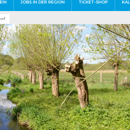
EIN
JOBS IN DER REGION
TICKET-SHOP
KA
dorf