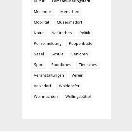
Kultur
Lemsahl-Mellingstedt
Meiendorf
Menschen
Mobilität
Museumsdorf
Natur
Natürliches
Politik
Polizeimeldung
Poppenbüttel
Sasel
Schule
Senioren
Sport
Sportliches
Tierisches
Veranstaltungen
Verein
Volksdorf
Walddörfer
Weihnachten
Wellingsbüttel