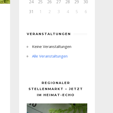
24
25
26
27
28
29
30
31
1
2
3
4
5
6
VERANSTALTUNGEN
Keine Veranstaltungen
Alle Veranstaltungen
REGIONALER
STELLENMARKT – JETZT
IM HEIMAT-ECHO
Video-