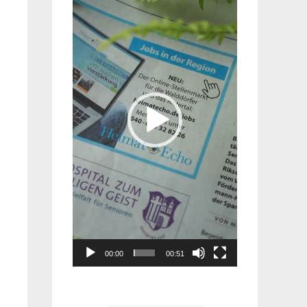
Player
00:00
00:51