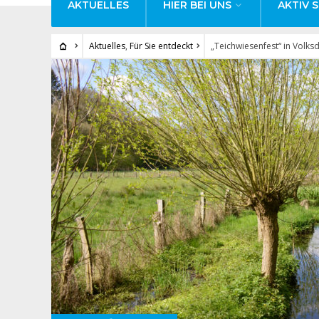
AKTUELLES
HIER BEI UNS
AKTIV S
Aktuelles
,
Für Sie entdeckt
„Teichwiesenfest“ in Volks