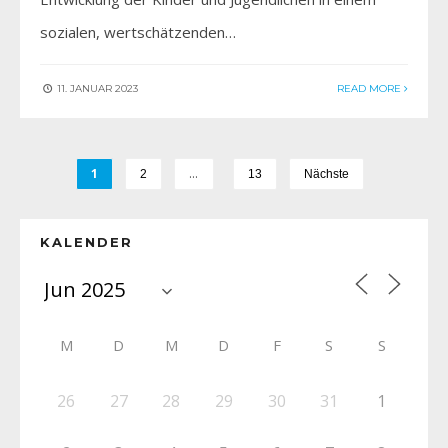
sozialen, wertschätzenden…
11. JANUAR 2023
READ MORE
1
…
2
13
Nächste
KALENDER
M
D
M
D
F
S
S
26
27
28
29
30
31
1