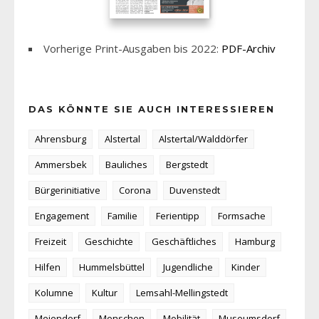
Vorherige Print-Ausgaben bis 2022:
PDF-Archiv
DAS KÖNNTE SIE AUCH INTERESSIEREN
Ahrensburg
Alstertal
Alstertal/Walddörfer
Ammersbek
Bauliches
Bergstedt
Bürgerinitiative
Corona
Duvenstedt
Engagement
Familie
Ferientipp
Formsache
Freizeit
Geschichte
Geschäftliches
Hamburg
Hilfen
Hummelsbüttel
Jugendliche
Kinder
Kolumne
Kultur
Lemsahl-Mellingstedt
Meiendorf
Menschen
Mobilität
Museumsdorf