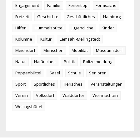
Engagement
Familie
Ferientipp
Formsache
Freizeit
Geschichte
Geschäftliches
Hamburg
Hilfen
Hummelsbüttel
Jugendliche
Kinder
Kolumne
Kultur
Lemsahl-Mellingstedt
Meiendorf
Menschen
Mobilität
Museumsdorf
Natur
Natürliches
Politik
Polizeimeldung
Poppenbüttel
Sasel
Schule
Senioren
Sport
Sportliches
Tierisches
Veranstaltungen
Verein
Volksdorf
Walddörfer
Weihnachten
Wellingsbüttel