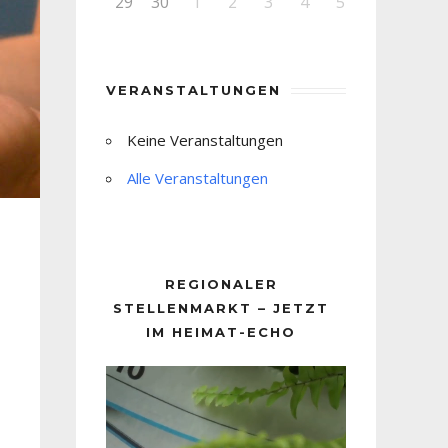
29
30
1
2
3
4
5
VERANSTALTUNGEN
Keine Veranstaltungen
Alle Veranstaltungen
REGIONALER
STELLENMARKT – JETZT
IM HEIMAT-ECHO
Video-
Player