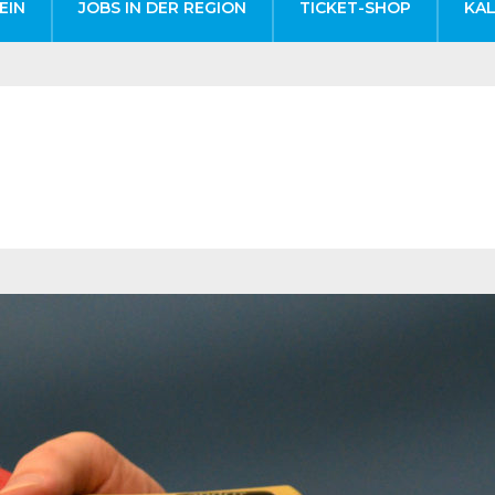
EIN
JOBS IN DER REGION
TICKET-SHOP
KA