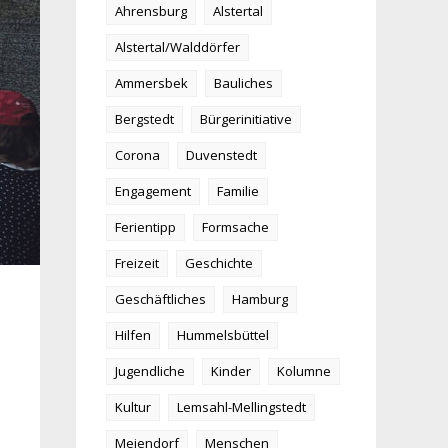
Ahrensburg
Alstertal
Alstertal/Walddörfer
Ammersbek
Bauliches
Bergstedt
Bürgerinitiative
Corona
Duvenstedt
Engagement
Familie
Ferientipp
Formsache
Freizeit
Geschichte
Geschäftliches
Hamburg
Hilfen
Hummelsbüttel
Jugendliche
Kinder
Kolumne
Kultur
Lemsahl-Mellingstedt
Meiendorf
Menschen