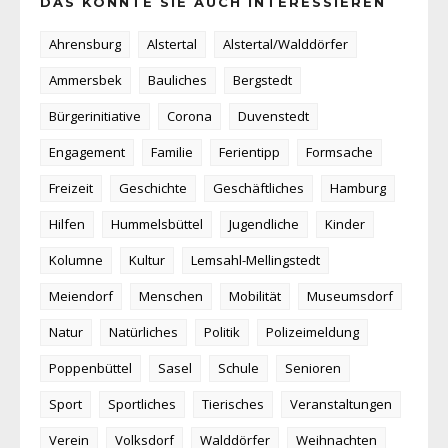
DAS KÖNNTE SIE AUCH INTERESSIEREN
Ahrensburg
Alstertal
Alstertal/Walddörfer
Ammersbek
Bauliches
Bergstedt
Bürgerinitiative
Corona
Duvenstedt
Engagement
Familie
Ferientipp
Formsache
Freizeit
Geschichte
Geschäftliches
Hamburg
Hilfen
Hummelsbüttel
Jugendliche
Kinder
Kolumne
Kultur
Lemsahl-Mellingstedt
Meiendorf
Menschen
Mobilität
Museumsdorf
Natur
Natürliches
Politik
Polizeimeldung
Poppenbüttel
Sasel
Schule
Senioren
Sport
Sportliches
Tierisches
Veranstaltungen
Verein
Volksdorf
Walddörfer
Weihnachten