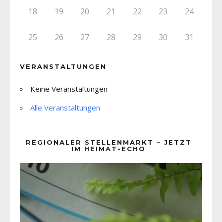
18
19
20
21
22
23
24
25
26
27
28
29
30
31
VERANSTALTUNGEN
Keine Veranstaltungen
Alle Veranstaltungen
REGIONALER STELLENMARKT – JETZT
IM HEIMAT-ECHO
Video-
Player