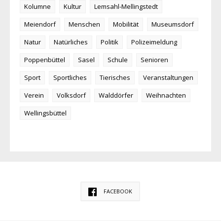
Kolumne
Kultur
Lemsahl-Mellingstedt
Meiendorf
Menschen
Mobilität
Museumsdorf
Natur
Natürliches
Politik
Polizeimeldung
Poppenbüttel
Sasel
Schule
Senioren
Sport
Sportliches
Tierisches
Veranstaltungen
Verein
Volksdorf
Walddörfer
Weihnachten
Wellingsbüttel
FACEBOOK