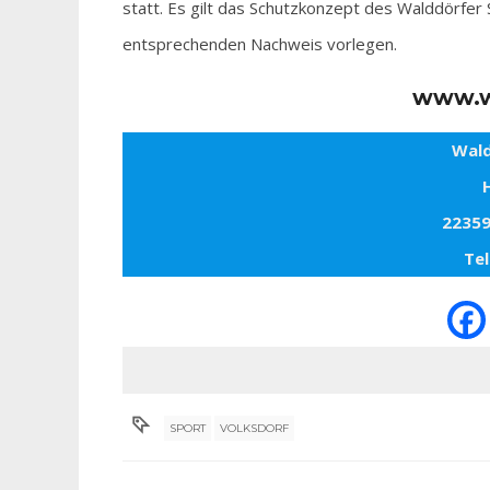
statt. Es gilt das Schutzkonzept des Walddörfer
entsprechenden Nachweis vorlegen.
www.w
Wald
22359
Tel
SPORT
VOLKSDORF