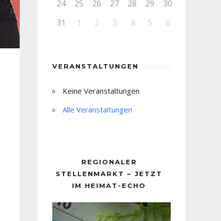
24
25
26
27
28
29
30
31
1
2
3
4
5
6
VERANSTALTUNGEN
Keine Veranstaltungen
Alle Veranstaltungen
REGIONALER
STELLENMARKT – JETZT
IM HEIMAT-ECHO
Video-