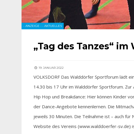
- ANZEIGE -
•
AKTUELLES
„Tag des Tanzes“ im
19. JANUAR 2022
VOLKSDORF Das Walddörfer Sportforum lädt ein 
14.30 bis 17 Uhr im Walddörfer Sportforum. Zur 
Hip Hop und Breakdance: Hier können Kinder von 
der Dance-Angebote kennenlernen. Die Mitmachan
jeweils 30 Minuten. Die Teilnahme ist – auch für 
Website des Vereins (www.walddoerfer-sv.de) is