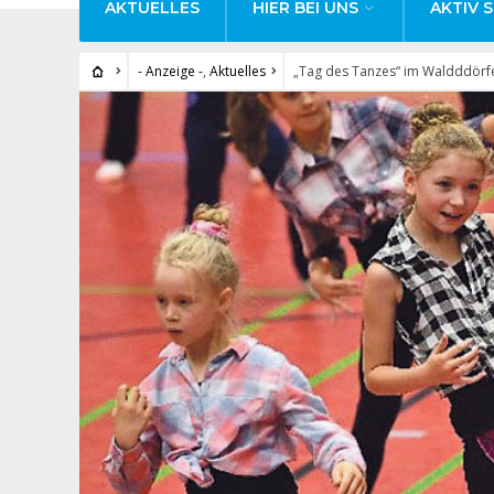
AKTUELLES
HIER BEI UNS
AKTIV S
- Anzeige -
,
Aktuelles
„Tag des Tanzes“ im Waldddörf