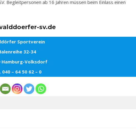
 SV. Begleitpersonen ab 16 Jahren müssen beim Einlass einen
alddoerfer-sv.de
dörfer Sportverein
Halenreihe 32-34
 Hamburg-Volksdorf
. 040 – 64 50 62 – 0