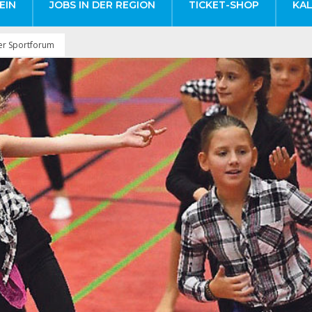
EIN
JOBS IN DER REGION
TICKET-SHOP
KA
er Sportforum