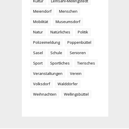
Kultur
Lemsahl-Mellingstedt
Meiendorf
Menschen
Mobilität
Museumsdorf
Natur
Natürliches
Politik
Polizeimeldung
Poppenbüttel
Sasel
Schule
Senioren
Sport
Sportliches
Tierisches
Veranstaltungen
Verein
Volksdorf
Walddörfer
Weihnachten
Wellingsbüttel