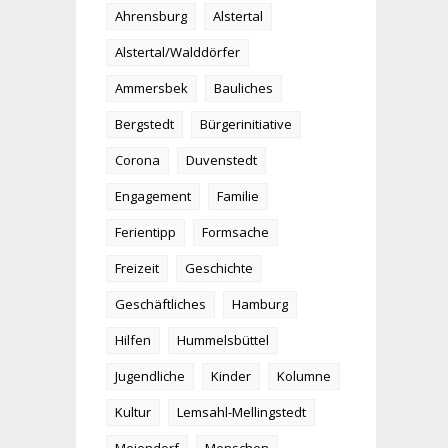
Ahrensburg
Alstertal
Alstertal/Walddörfer
Ammersbek
Bauliches
Bergstedt
Bürgerinitiative
Corona
Duvenstedt
Engagement
Familie
Ferientipp
Formsache
Freizeit
Geschichte
Geschäftliches
Hamburg
Hilfen
Hummelsbüttel
Jugendliche
Kinder
Kolumne
Kultur
Lemsahl-Mellingstedt