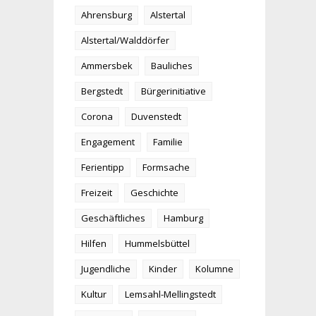
Ahrensburg
Alstertal
Alstertal/Walddörfer
Ammersbek
Bauliches
Bergstedt
Bürgerinitiative
Corona
Duvenstedt
Engagement
Familie
Ferientipp
Formsache
Freizeit
Geschichte
Geschäftliches
Hamburg
Hilfen
Hummelsbüttel
Jugendliche
Kinder
Kolumne
Kultur
Lemsahl-Mellingstedt