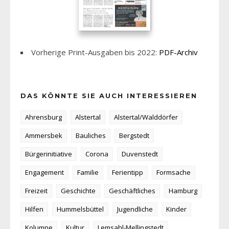
Vorherige Print-Ausgaben bis 2022:
PDF-Archiv
DAS KÖNNTE SIE AUCH INTERESSIEREN
Ahrensburg
Alstertal
Alstertal/Walddörfer
Ammersbek
Bauliches
Bergstedt
Bürgerinitiative
Corona
Duvenstedt
Engagement
Familie
Ferientipp
Formsache
Freizeit
Geschichte
Geschäftliches
Hamburg
Hilfen
Hummelsbüttel
Jugendliche
Kinder
Kolumne
Kultur
Lemsahl-Mellingstedt