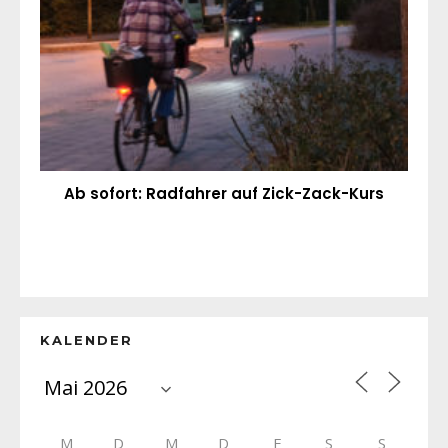
Ab sofort: Radfahrer auf Zick-Zack-Kurs
KALENDER
M
D
M
D
F
S
S