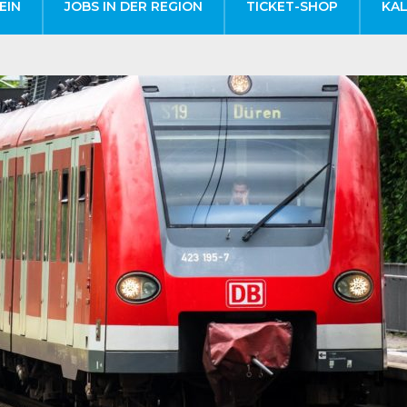
EIN
JOBS IN DER REGION
TICKET-SHOP
KA