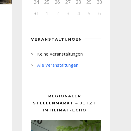
24
25
26
27
28
29
30
31
1
2
3
4
5
6
VERANSTALTUNGEN
Keine Veranstaltungen
Alle Veranstaltungen
REGIONALER
STELLENMARKT – JETZT
IM HEIMAT-ECHO
Video-