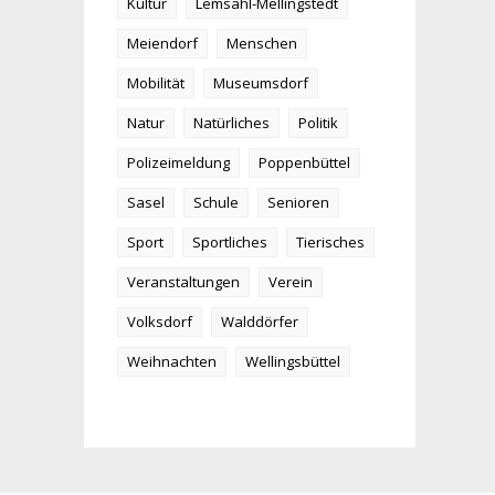
Kultur
Lemsahl-Mellingstedt
Meiendorf
Menschen
Mobilität
Museumsdorf
Natur
Natürliches
Politik
Polizeimeldung
Poppenbüttel
Sasel
Schule
Senioren
Sport
Sportliches
Tierisches
Veranstaltungen
Verein
Volksdorf
Walddörfer
Weihnachten
Wellingsbüttel