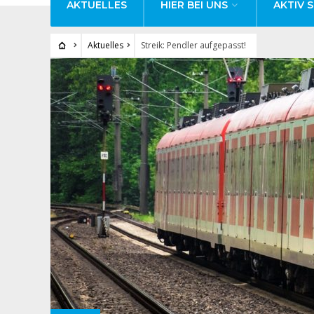
AKTUELLES
HIER BEI UNS
AKTIV S
Aktuelles
Streik: Pendler aufgepasst!