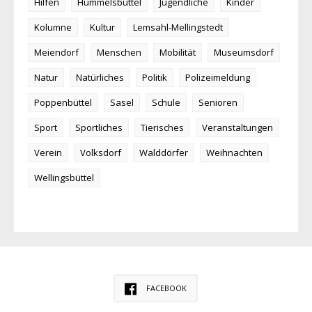
Hilfen
Hummelsbüttel
Jugendliche
Kinder
Kolumne
Kultur
Lemsahl-Mellingstedt
Meiendorf
Menschen
Mobilität
Museumsdorf
Natur
Natürliches
Politik
Polizeimeldung
Poppenbüttel
Sasel
Schule
Senioren
Sport
Sportliches
Tierisches
Veranstaltungen
Verein
Volksdorf
Walddörfer
Weihnachten
Wellingsbüttel
FACEBOOK