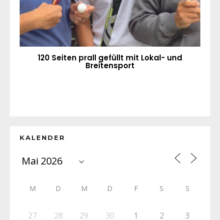
120 Seiten prall gefüllt mit Lokal- und
Breitensport
KALENDER
M
D
M
D
F
S
S
27
28
29
30
1
2
3