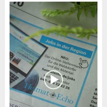
Video-
Player