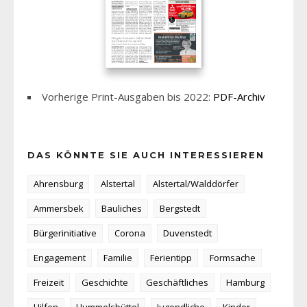
Vorherige Print-Ausgaben bis 2022:
PDF-Archiv
DAS KÖNNTE SIE AUCH INTERESSIEREN
Ahrensburg
Alstertal
Alstertal/Walddörfer
Ammersbek
Bauliches
Bergstedt
Bürgerinitiative
Corona
Duvenstedt
Engagement
Familie
Ferientipp
Formsache
Freizeit
Geschichte
Geschäftliches
Hamburg
Hilfen
Hummelsbüttel
Jugendliche
Kinder