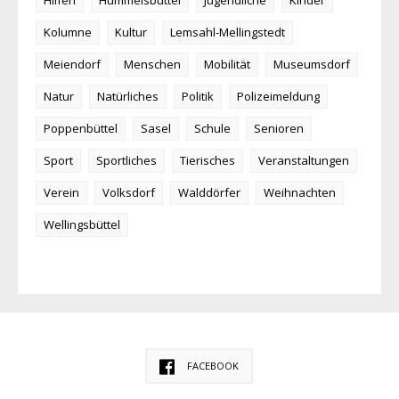
Kolumne
Kultur
Lemsahl-Mellingstedt
Meiendorf
Menschen
Mobilität
Museumsdorf
Natur
Natürliches
Politik
Polizeimeldung
Poppenbüttel
Sasel
Schule
Senioren
Sport
Sportliches
Tierisches
Veranstaltungen
Verein
Volksdorf
Walddörfer
Weihnachten
Wellingsbüttel
FACEBOOK