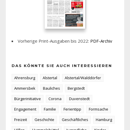
Vorherige Print-Ausgaben bis 2022:
PDF-Archiv
DAS KÖNNTE SIE AUCH INTERESSIEREN
Ahrensburg
Alstertal
Alstertal/Walddörfer
Ammersbek
Bauliches
Bergstedt
Bürgerinitiative
Corona
Duvenstedt
Engagement
Familie
Ferientipp
Formsache
Freizeit
Geschichte
Geschäftliches
Hamburg
Hilfen
Hummelsbüttel
Jugendliche
Kinder