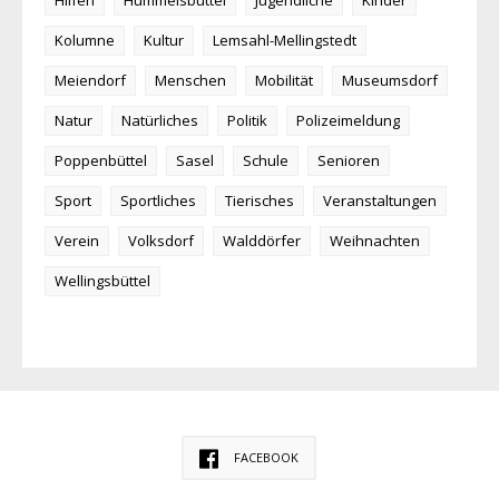
Kolumne
Kultur
Lemsahl-Mellingstedt
Meiendorf
Menschen
Mobilität
Museumsdorf
Natur
Natürliches
Politik
Polizeimeldung
Poppenbüttel
Sasel
Schule
Senioren
Sport
Sportliches
Tierisches
Veranstaltungen
Verein
Volksdorf
Walddörfer
Weihnachten
Wellingsbüttel
FACEBOOK