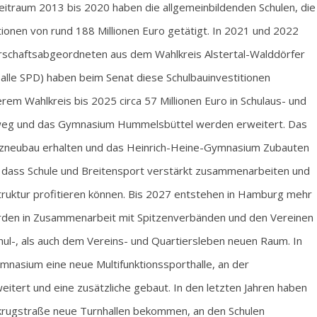
itraum 2013 bis 2020 haben die allgemeinbildenden Schulen, die
itionen von rund 188 Millionen Euro getätigt. In 2021 und 2022
gerschaftsabgeordneten aus dem Wahlkreis Alstertal-Walddörfer
alle SPD) haben beim Senat diese Schulbauinvestitionen
erem Wahlkreis bis 2025 circa 57 Millionen Euro in Schulaus- und
nweg und das Gymnasium Hummelsbüttel werden erweitert. Das
tzneubau erhalten und das Heinrich-Heine-Gymnasium Zubauten
, dass Schule und Breitensport verstärkt zusammenarbeiten und
struktur profitieren können. Bis 2027 entstehen in Hamburg mehr
erden in Zusammenarbeit mit Spitzenverbänden und den Vereinen
hul-, als auch dem Vereins- und Quartiersleben neuen Raum. In
mnasium eine neue Multifunktionssporthalle, an der
weitert und eine zusätzliche gebaut. In den letzten Jahren haben
krugstraße neue Turnhallen bekommen, an den Schulen