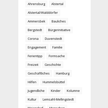
Ahrensburg
Alstertal
Alstertal/Walddörfer
Ammersbek
Bauliches
Bergstedt
Bürgerinitiative
Corona
Duvenstedt
Engagement
Familie
Ferientipp
Formsache
Freizeit
Geschichte
Geschäftliches
Hamburg
Hilfen
Hummelsbüttel
Jugendliche
Kinder
Kolumne
Kultur
Lemsahl-Mellingstedt