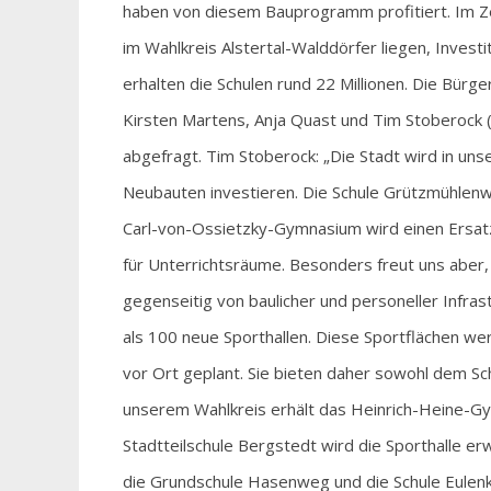
haben von diesem Bauprogramm profitiert. Im Ze
im Wahlkreis Alstertal-Walddörfer liegen, Invest
erhalten die Schulen rund 22 Millionen. Die Bür
Kirsten Martens, Anja Quast und Tim Stoberock (
abgefragt. Tim Stoberock: „Die Stadt wird in uns
Neubauten investieren. Die Schule Grützmühle
Carl-von-Ossietzky-Gymnasium wird einen Ersa
für Unterrichtsräume. Besonders freut uns aber
gegenseitig von baulicher und personeller Infra
als 100 neue Sporthallen. Diese Sportflächen w
vor Ort geplant. Sie bieten daher sowohl dem Sc
unserem Wahlkreis erhält das Heinrich-Heine-Gy
Stadtteilschule Bergstedt wird die Sporthalle er
die Grundschule Hasenweg und die Schule Eulen