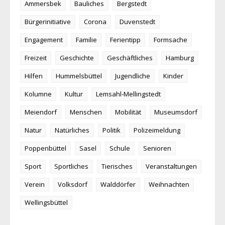
Ammersbek
Bauliches
Bergstedt
Bürgerinitiative
Corona
Duvenstedt
Engagement
Familie
Ferientipp
Formsache
Freizeit
Geschichte
Geschäftliches
Hamburg
Hilfen
Hummelsbüttel
Jugendliche
Kinder
Kolumne
Kultur
Lemsahl-Mellingstedt
Meiendorf
Menschen
Mobilität
Museumsdorf
Natur
Natürliches
Politik
Polizeimeldung
Poppenbüttel
Sasel
Schule
Senioren
Sport
Sportliches
Tierisches
Veranstaltungen
Verein
Volksdorf
Walddörfer
Weihnachten
Wellingsbüttel