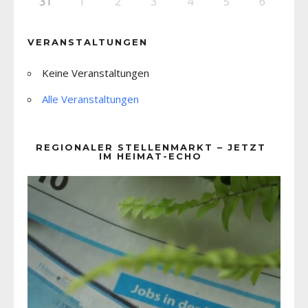
31
1
2
3
4
5
6
VERANSTALTUNGEN
Keine Veranstaltungen
Alle Veranstaltungen
REGIONALER STELLENMARKT – JETZT
IM HEIMAT-ECHO
Video-
Player