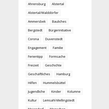
Ahrensburg
Alstertal
Alstertal/Walddörfer
Ammersbek
Bauliches
Bergstedt
Bürgerinitiative
Corona
Duvenstedt
Engagement
Familie
Ferientipp
Formsache
Freizeit
Geschichte
Geschäftliches
Hamburg
Hilfen
Hummelsbüttel
Jugendliche
Kinder
Kolumne
Kultur
Lemsahl-Mellingstedt