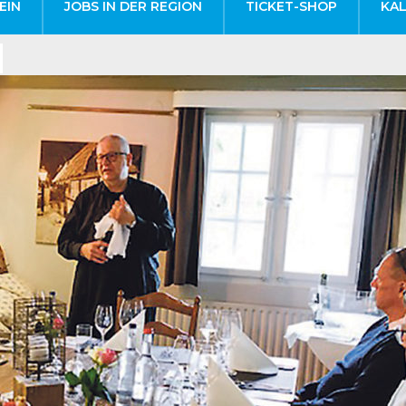
EIN
JOBS IN DER REGION
TICKET-SHOP
KA