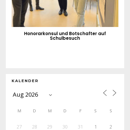
Honorarkonsul und Botschafter auf
Schulbesuch
KALENDER
M
D
M
D
F
S
S
27
28
29
30
31
1
2