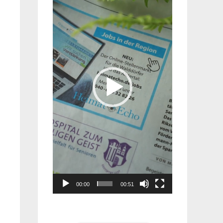
Player
00:00
00:51