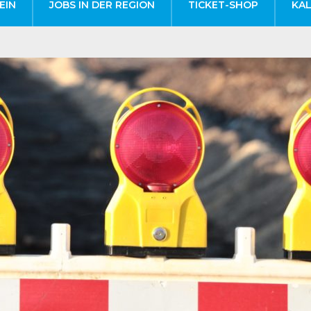
EIN
JOBS IN DER REGION
TICKET-SHOP
KA