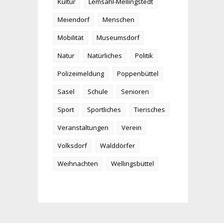
Kultur
Lemsahl-Mellingstedt
Meiendorf
Menschen
Mobilität
Museumsdorf
Natur
Natürliches
Politik
Polizeimeldung
Poppenbüttel
Sasel
Schule
Senioren
Sport
Sportliches
Tierisches
Veranstaltungen
Verein
Volksdorf
Walddörfer
Weihnachten
Wellingsbüttel