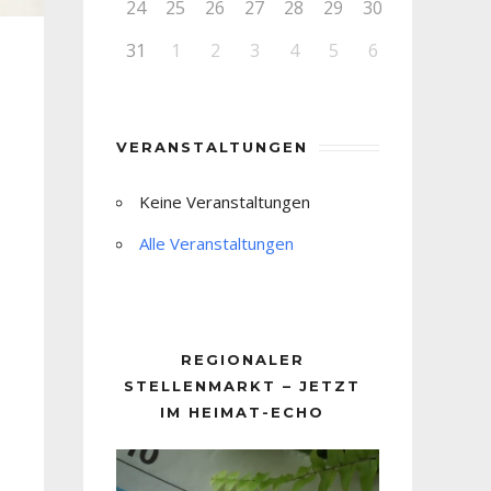
24
25
26
27
28
29
30
31
1
2
3
4
5
6
VERANSTALTUNGEN
Keine Veranstaltungen
Alle Veranstaltungen
REGIONALER
STELLENMARKT – JETZT
IM HEIMAT-ECHO
Video-