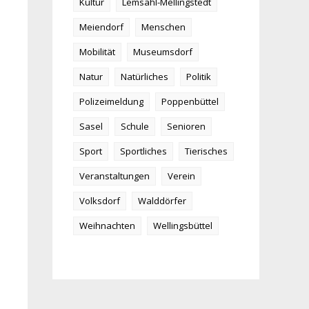
Kultur
Lemsahl-Mellingstedt
Meiendorf
Menschen
Mobilität
Museumsdorf
Natur
Natürliches
Politik
Polizeimeldung
Poppenbüttel
Sasel
Schule
Senioren
Sport
Sportliches
Tierisches
Veranstaltungen
Verein
Volksdorf
Walddörfer
Weihnachten
Wellingsbüttel