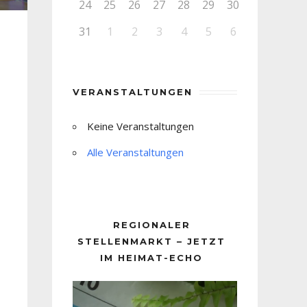
24
25
26
27
28
29
30
31
1
2
3
4
5
6
VERANSTALTUNGEN
Keine Veranstaltungen
Alle Veranstaltungen
REGIONALER
STELLENMARKT – JETZT
IM HEIMAT-ECHO
Video-