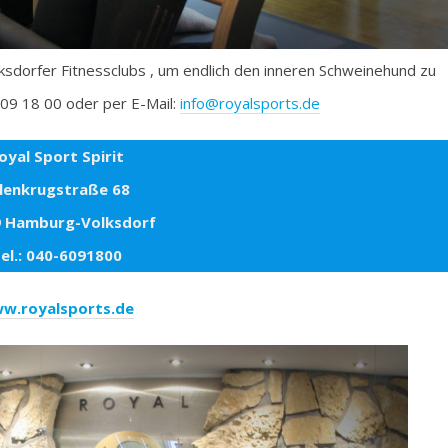
olksdorfer Fitnessclubs , um endlich den inneren Schweinehund zu
 609 18 00 oder per E-Mail:
info@royalsports.de
oyal Sport Spirit
lenkrugstraße 68
 Hamburg-Volksdorf
el.: 040-6091800
w.royalsports.de