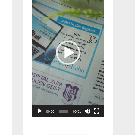
Player
00:00
00:51