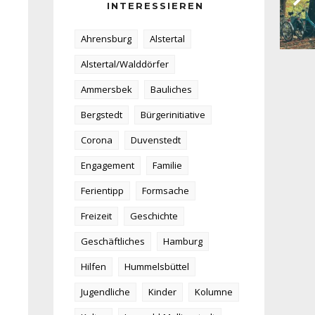
INTERESSIEREN
Ahrensburg
Alstertal
Alstertal/Walddörfer
Ammersbek
Bauliches
Bergstedt
Bürgerinitiative
Corona
Duvenstedt
Engagement
Familie
Ferientipp
Formsache
Freizeit
Geschichte
Geschäftliches
Hamburg
Hilfen
Hummelsbüttel
Jugendliche
Kinder
Kolumne