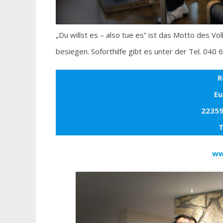
„Du willst es – also tue es“ ist das Motto des V
besiegen. Soforthilfe gibt es unter der Tel. 040
R
Eu
22359
T
ww