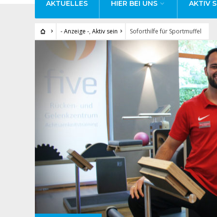
AKTUELLES
HIER BEI UNS
AKTIV S
- Anzeige -
,
Aktiv sein
Soforthilfe für Sportmuffel