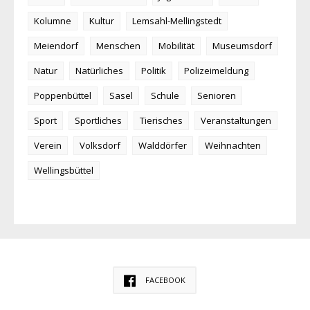
Kolumne
Kultur
Lemsahl-Mellingstedt
Meiendorf
Menschen
Mobilität
Museumsdorf
Natur
Natürliches
Politik
Polizeimeldung
Poppenbüttel
Sasel
Schule
Senioren
Sport
Sportliches
Tierisches
Veranstaltungen
Verein
Volksdorf
Walddörfer
Weihnachten
Wellingsbüttel
FACEBOOK