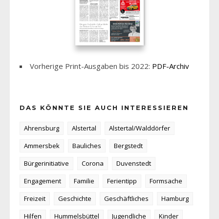
Vorherige Print-Ausgaben bis 2022:
PDF-Archiv
DAS KÖNNTE SIE AUCH INTERESSIEREN
Ahrensburg
Alstertal
Alstertal/Walddörfer
Ammersbek
Bauliches
Bergstedt
Bürgerinitiative
Corona
Duvenstedt
Engagement
Familie
Ferientipp
Formsache
Freizeit
Geschichte
Geschäftliches
Hamburg
Hilfen
Hummelsbüttel
Jugendliche
Kinder