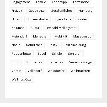
Engagement
Familie
Ferientipp
Formsache
Freizeit
Geschichte
Geschäftliches
Hamburg
Hilfen
Hummelsbüttel
Jugendliche
Kinder
Kolumne
Kultur
Lemsahl-Mellingstedt
Meiendorf
Menschen
Mobilität
Museumsdorf
Natur
Natürliches
Politik
Polizeimeldung
Poppenbüttel
Sasel
Schule
Senioren
Sport
Sportliches
Tierisches
Veranstaltungen
Verein
Volksdorf
Walddörfer
Weihnachten
Wellingsbüttel