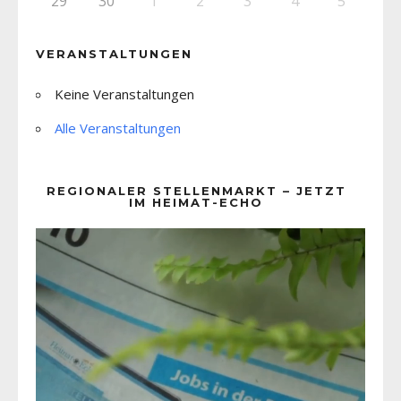
29
30
1
2
3
4
5
VERANSTALTUNGEN
Keine Veranstaltungen
Alle Veranstaltungen
REGIONALER STELLENMARKT – JETZT
IM HEIMAT-ECHO
Video-
Player