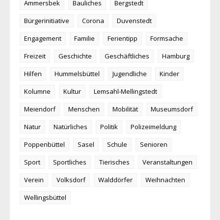
Ammersbek
Bauliches
Bergstedt
Bürgerinitiative
Corona
Duvenstedt
Engagement
Familie
Ferientipp
Formsache
Freizeit
Geschichte
Geschäftliches
Hamburg
Hilfen
Hummelsbüttel
Jugendliche
Kinder
Kolumne
Kultur
Lemsahl-Mellingstedt
Meiendorf
Menschen
Mobilität
Museumsdorf
Natur
Natürliches
Politik
Polizeimeldung
Poppenbüttel
Sasel
Schule
Senioren
Sport
Sportliches
Tierisches
Veranstaltungen
Verein
Volksdorf
Walddörfer
Weihnachten
Wellingsbüttel