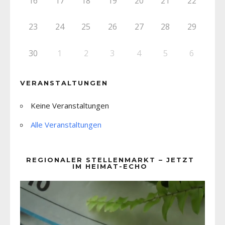
16
17
18
19
20
21
22
23
24
25
26
27
28
29
30
1
2
3
4
5
6
VERANSTALTUNGEN
Keine Veranstaltungen
Alle Veranstaltungen
REGIONALER STELLENMARKT – JETZT
IM HEIMAT-ECHO
Video-
Player