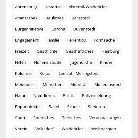
Ahrensburg
Alstertal
Alstertal/Walddörfer
Ammersbek
Bauliches
Bergstedt
Bürgerinitiative
Corona
Duvenstedt
Engagement
Familie
Ferientipp
Formsache
Freizeit
Geschichte
Geschäftliches
Hamburg
Hilfen
Hummelsbüttel
Jugendliche
Kinder
Kolumne
Kultur
Lemsahl-Mellingstedt
Meiendorf
Menschen
Mobilität
Museumsdorf
Natur
Natürliches
Politik
Polizeimeldung
Poppenbüttel
Sasel
Schule
Senioren
Sport
Sportliches
Tierisches
Veranstaltungen
Verein
Volksdorf
Walddörfer
Weihnachten