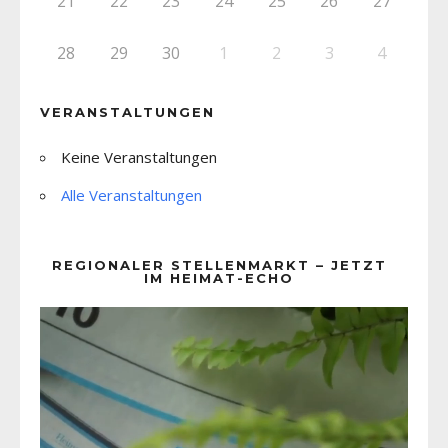
21
22
23
24
25
26
27
28
29
30
1
2
3
4
VERANSTALTUNGEN
Keine Veranstaltungen
Alle Veranstaltungen
REGIONALER STELLENMARKT – JETZT
IM HEIMAT-ECHO
Video-
Player