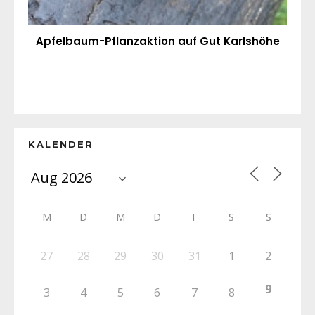
Apfelbaum-Pflanzaktion auf Gut Karlshöhe
KALENDER
M
D
M
D
F
S
S
27
28
29
30
31
1
2
9
3
4
5
6
7
8