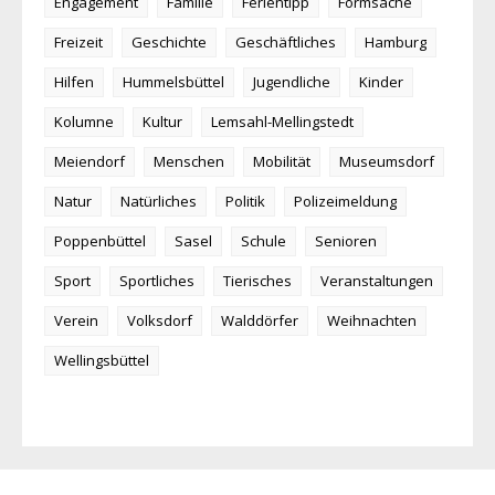
Engagement
Familie
Ferientipp
Formsache
Freizeit
Geschichte
Geschäftliches
Hamburg
Hilfen
Hummelsbüttel
Jugendliche
Kinder
Kolumne
Kultur
Lemsahl-Mellingstedt
Meiendorf
Menschen
Mobilität
Museumsdorf
Natur
Natürliches
Politik
Polizeimeldung
Poppenbüttel
Sasel
Schule
Senioren
Sport
Sportliches
Tierisches
Veranstaltungen
Verein
Volksdorf
Walddörfer
Weihnachten
Wellingsbüttel