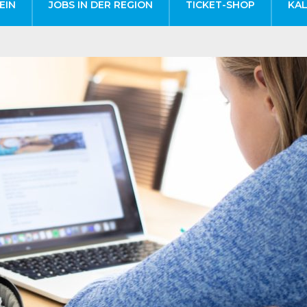
EIN
JOBS IN DER REGION
TICKET-SHOP
KA