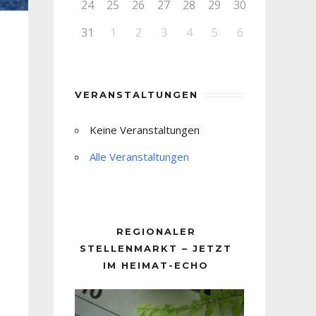
24
25
26
27
28
29
30
31
1
2
3
4
5
6
VERANSTALTUNGEN
Keine Veranstaltungen
Alle Veranstaltungen
REGIONALER
STELLENMARKT – JETZT
IM HEIMAT-ECHO
Video-