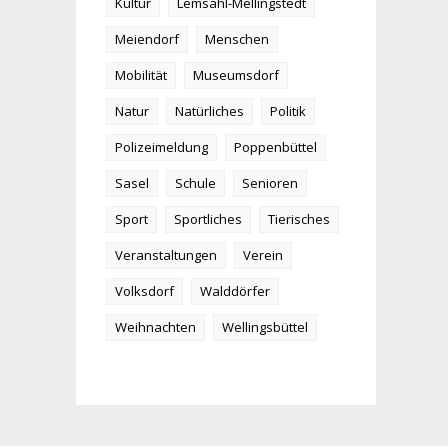
Kultur
Lemsahl-Mellingstedt
Meiendorf
Menschen
Mobilität
Museumsdorf
Natur
Natürliches
Politik
Polizeimeldung
Poppenbüttel
Sasel
Schule
Senioren
Sport
Sportliches
Tierisches
Veranstaltungen
Verein
Volksdorf
Walddörfer
Weihnachten
Wellingsbüttel