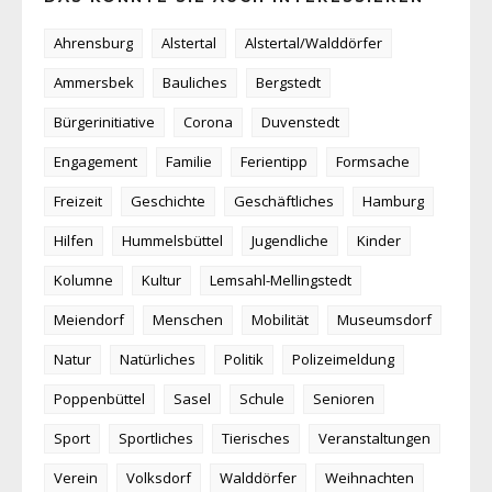
Ahrensburg
Alstertal
Alstertal/Walddörfer
Ammersbek
Bauliches
Bergstedt
Bürgerinitiative
Corona
Duvenstedt
Engagement
Familie
Ferientipp
Formsache
Freizeit
Geschichte
Geschäftliches
Hamburg
Hilfen
Hummelsbüttel
Jugendliche
Kinder
Kolumne
Kultur
Lemsahl-Mellingstedt
Meiendorf
Menschen
Mobilität
Museumsdorf
Natur
Natürliches
Politik
Polizeimeldung
Poppenbüttel
Sasel
Schule
Senioren
Sport
Sportliches
Tierisches
Veranstaltungen
Verein
Volksdorf
Walddörfer
Weihnachten