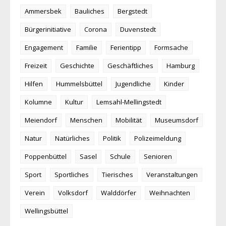
Ammersbek
Bauliches
Bergstedt
Bürgerinitiative
Corona
Duvenstedt
Engagement
Familie
Ferientipp
Formsache
Freizeit
Geschichte
Geschäftliches
Hamburg
Hilfen
Hummelsbüttel
Jugendliche
Kinder
Kolumne
Kultur
Lemsahl-Mellingstedt
Meiendorf
Menschen
Mobilität
Museumsdorf
Natur
Natürliches
Politik
Polizeimeldung
Poppenbüttel
Sasel
Schule
Senioren
Sport
Sportliches
Tierisches
Veranstaltungen
Verein
Volksdorf
Walddörfer
Weihnachten
Wellingsbüttel