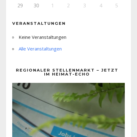
29
30
1
2
3
4
5
VERANSTALTUNGEN
Keine Veranstaltungen
Alle Veranstaltungen
REGIONALER STELLENMARKT – JETZT
IM HEIMAT-ECHO
Video-
Player