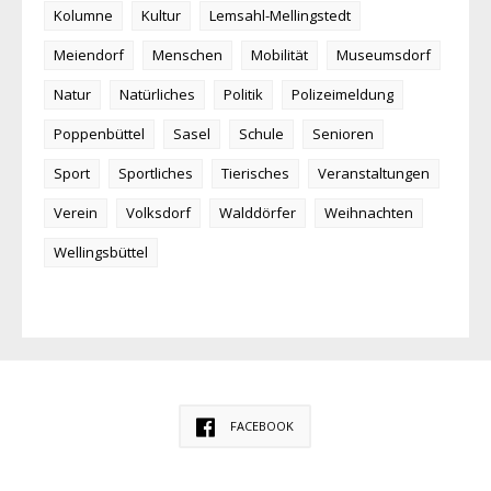
Kolumne
Kultur
Lemsahl-Mellingstedt
Meiendorf
Menschen
Mobilität
Museumsdorf
Natur
Natürliches
Politik
Polizeimeldung
Poppenbüttel
Sasel
Schule
Senioren
Sport
Sportliches
Tierisches
Veranstaltungen
Verein
Volksdorf
Walddörfer
Weihnachten
Wellingsbüttel
FACEBOOK