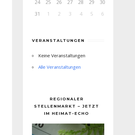
24
25
26
27
28
29
30
31
1
2
3
4
5
6
VERANSTALTUNGEN
Keine Veranstaltungen
Alle Veranstaltungen
REGIONALER
STELLENMARKT – JETZT
IM HEIMAT-ECHO
Video-