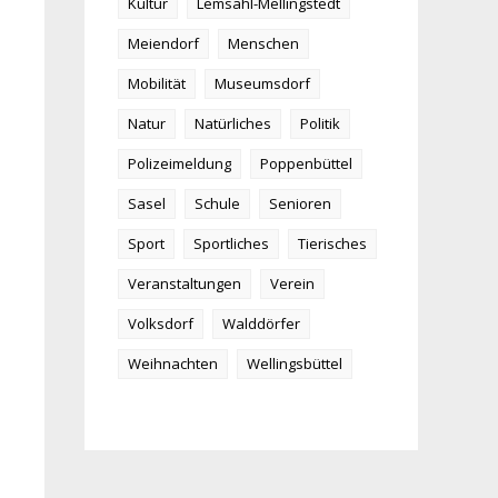
Kultur
Lemsahl-Mellingstedt
Meiendorf
Menschen
Mobilität
Museumsdorf
Natur
Natürliches
Politik
Polizeimeldung
Poppenbüttel
Sasel
Schule
Senioren
Sport
Sportliches
Tierisches
Veranstaltungen
Verein
Volksdorf
Walddörfer
Weihnachten
Wellingsbüttel