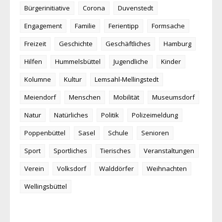
Bürgerinitiative
Corona
Duvenstedt
Engagement
Familie
Ferientipp
Formsache
Freizeit
Geschichte
Geschäftliches
Hamburg
Hilfen
Hummelsbüttel
Jugendliche
Kinder
Kolumne
Kultur
Lemsahl-Mellingstedt
Meiendorf
Menschen
Mobilität
Museumsdorf
Natur
Natürliches
Politik
Polizeimeldung
Poppenbüttel
Sasel
Schule
Senioren
Sport
Sportliches
Tierisches
Veranstaltungen
Verein
Volksdorf
Walddörfer
Weihnachten
Wellingsbüttel