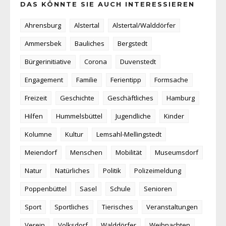
DAS KÖNNTE SIE AUCH INTERESSIEREN
Ahrensburg
Alstertal
Alstertal/Walddörfer
Ammersbek
Bauliches
Bergstedt
Bürgerinitiative
Corona
Duvenstedt
Engagement
Familie
Ferientipp
Formsache
Freizeit
Geschichte
Geschäftliches
Hamburg
Hilfen
Hummelsbüttel
Jugendliche
Kinder
Kolumne
Kultur
Lemsahl-Mellingstedt
Meiendorf
Menschen
Mobilität
Museumsdorf
Natur
Natürliches
Politik
Polizeimeldung
Poppenbüttel
Sasel
Schule
Senioren
Sport
Sportliches
Tierisches
Veranstaltungen
Verein
Volksdorf
Walddörfer
Weihnachten